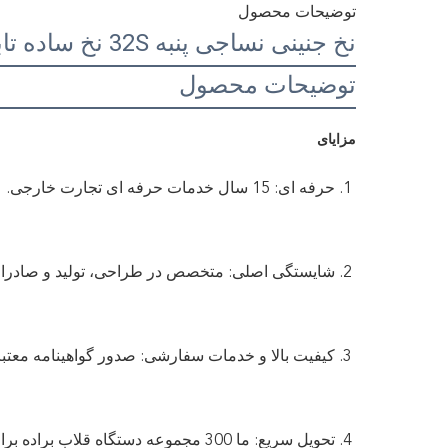
توضیحات محصول
نخ جنینی نساجی پنبه 32S نخ ساده تابیده معمولی رنگی نخ 100% پنبه
توضیحات محصول
مزایای
1. حرفه ای: 15 سال خدمات حرفه ای تجارت خارجی.
2. شایستگی اصلی: متخصص در طراحی، تولید و صادرات نخ فانتزی، کالاهای بافندگی و سوزن بافندگی.
3. کیفیت بالا و خدمات سفارشی: صدور گواهینامه معتبر توسط SGS، BV، BSCI، ISO9001، استاندارد OEKO-TEX (IIGrade) و غیره.