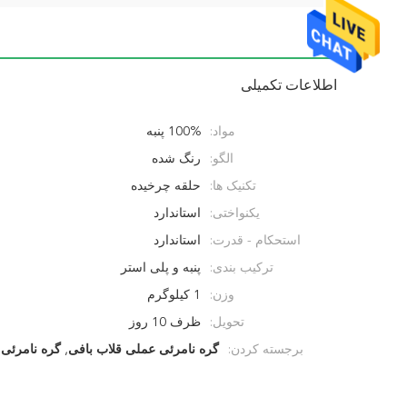
اطلاعات تکمیلی
مواد:
100% پنبه
الگو:
رنگ شده
تکنیک ها:
حلقه چرخیده
یکنواختی:
استاندارد
استحکام - قدرت:
استاندارد
ترکیب بندی:
پنبه و پلی استر
وزن:
1 کیلوگرم
تحویل:
ظرف 10 روز
برجسته کردن:
گره نامرئی عملی قلاب بافی
,
گره نامرئی 