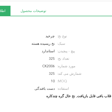
توضیحات محصول
اطلا
نوع نخ:
چرخید
سبک:
نخ ریسیده هسته
پیچ - پیچیدن:
استاندارد
تعداد نخ:
32S
مورد شماره:
CK2006
شمارش می کند:
32S
10
MOQ:
استفاده:
دست بافندگی
قلاب بافی قابل بازیافت
,
نخ خال گره چندکاره