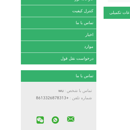
کنترل کیفیت
عات تکمیلی
تماس با ما
اخبار
موارد
درخواست نقل قول
تماس با ما
تماس با شخص :
wu
شماره تلفن :
+8613326878313