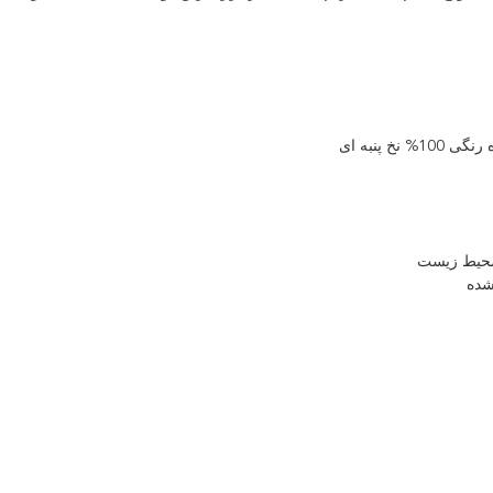
 پنبه ای
 محیط زیست
شده