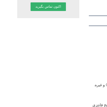
4. تحویل سریع: ما 300 مجموعه دستگاه قلاب براده برای انواع اقلام جدید داریم. ما یکی از بزرگترین تولید کنندگان محصولات نخ فانتزی 