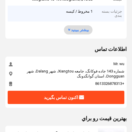
جزئیات بسته
1 مخروط / کیسه
بندی
بیشتر ببینید
اطلاعات تماس
Mr. wu
شماره 143 جاده فوکانگ، جامعه Xiangtou، شهر Dalang، شهر
Dongguan، استان گوانگدونگ
+8613326878313
اکنون تماس بگیرید
بهترين قيمت رو براي