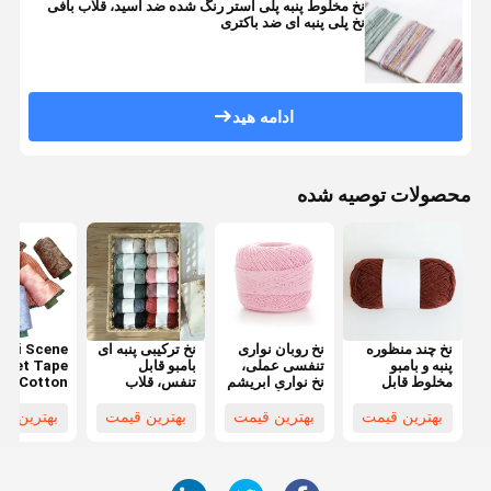
نخ مخلوط پنبه پلی استر رنگ شده ضد اسید، قلاب بافی
نخ پلی پنبه ای ضد باکتری
ادامه هید
محصولات توصیه شده
نخ چند منظوره
نخ روبان نواری
نخ ترکیبی پنبه ای
lti Scene
پنبه و بامبو
تنفسی عملی،
بامبو قابل
chet Tape
مخلوط قابل
نخ نواری ابریشم
تنفس، قلاب
rn Cotton
بازیافت سبک
ضد پیلینگ
بافی با نخ نواری
en Thread
وزن
سبک
ctical For
بهترین قیمت
بهترین قیمت
بهترین قیمت
بهترین ق
mmer Hat