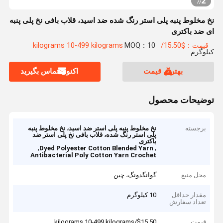
2
7
/
نخ مخلوط پنبه پلی استر رنگ شده ضد اسید، قلاب بافی نخ پلی پنبه
ای ضد باکتری
قیمت：$15.50/kilograms 10-499 kilograms
MOQ：10
کیلوگرم
بهترین قیمت
اکنون تماس بگیرید
توضیحات محصول
برجسته
نخ مخلوط پنبه پلی استر ضد اسید، نخ مخلوط پنبه
پلی استر رنگ شده، قلاب بافی نخ پلی استر ضد
باکتری
,
,
Dyed Polyester Cotton Blended Yarn
Antibacterial Poly Cotton Yarn Crochet
محل منبع
گوانگدونگ، چین
مقدار حداقل
10 کیلوگرم
تعداد سفارش
قیمت
$15.50/kilograms 10-499 kilograms