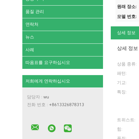
원래 장소:
품질 관리
모델 번호:
연락처
상세 정보
뉴스
상세 정보
사례
따옴표를 요구하십시오
상품 종류:
패턴:
저희에게 연락하십시오
기교:
특징:
담당자 :
wu
전화 번호 :
+8613326878313
트위스트:
힘:
품질: