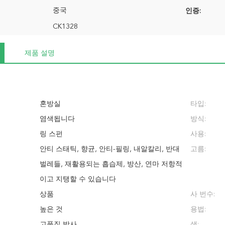
중국
인증:
CK1328
제품 설명
혼방실
타입:
염색됩니다
방식:
링 스펀
사용:
안티 스태틱, 향균, 안티-필링, 내알칼리, 반대
고름:
벌레들, 재활용되는 흡습제, 방산, 연마 저항적
이고 지탱할 수 있습니다
상품
사 번수:
높은 것
용법:
고품질 방사
색: