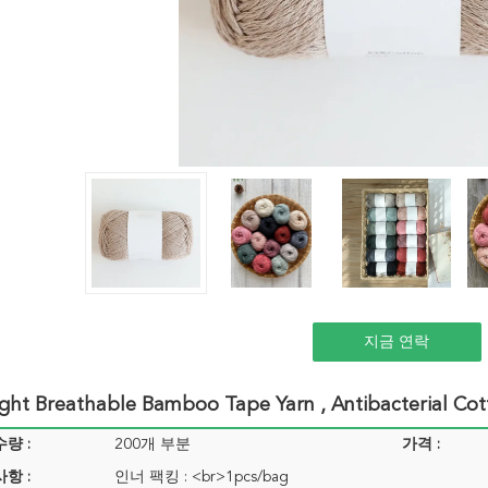
지금 연락
ight Breathable Bamboo Tape Yarn , Antibacterial Co
량 :
200개 부분
가격 :
항 :
인너 팩킹 : <br>1pcs/bag