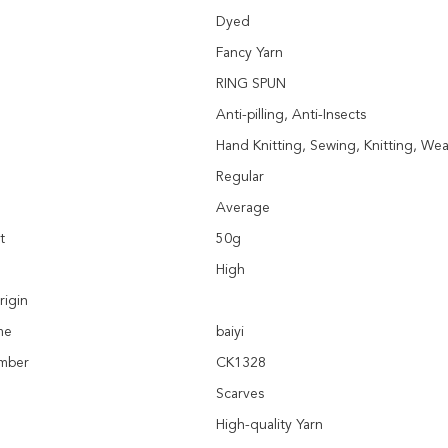
Dyed
Fancy Yarn
RING SPUN
Anti-pilling, Anti-Insects
Hand Knitting, Sewing, Knitting, We
Regular
Average
t
50g
High
rigin
me
baiyi
mber
CK1328
Scarves
High-quality Yarn