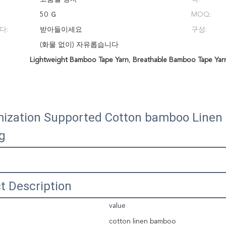
50 Ｇ
MOQ:
다:
받아들이세요
구성:
(화물 없이) 자유롭습니다
Lightweight Bamboo Tape Yarn
,
Breathable Bamboo Tape Yar
ization Supported Cotton bamboo Linen 
ng
t Description
value
cotton linen bamboo