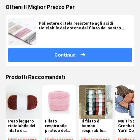
Ottieni Il Miglior Prezzo Per
Poliestere di tela resistente agli acidi
riciclabile del cotone del filato del nastro
multiuso
Continua
Prodotti Raccomandati
Peso leggero
Filato
Il filato di
Multi Scen
riciclabile del
respirabile
bambù
Crochet T
filato di
pratico del
respirabile
Yarn Cott
bambù di
nastro del
pratico di
Linen Thr
miscela e del
nastro, anti
miscela del
Practical 