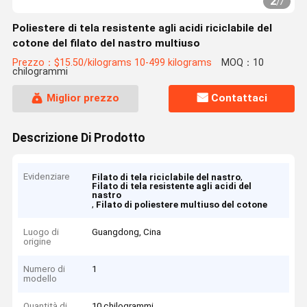
2
/
7
Poliestere di tela resistente agli acidi riciclabile del
cotone del filato del nastro multiuso
Prezzo：$15.50/kilograms 10-499 kilograms
MOQ：10
chilogrammi
Miglior prezzo
Contattaci
Descrizione Di Prodotto
Evidenziare
,
Filato di tela riciclabile del nastro
Filato di tela resistente agli acidi del
nastro
,
Filato di poliestere multiuso del cotone
Luogo di
Guangdong, Cina
origine
Numero di
1
modello
Quantità di
10 chilogrammi